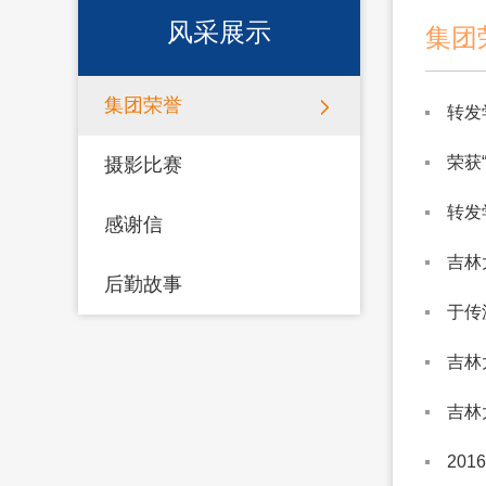
风采展示
集团
集团荣誉
转发
荣获
摄影比赛
转发
感谢信
吉林
后勤故事
于传
吉林
吉林
20