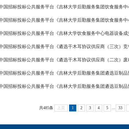
中国招标投标公共服务平台《吉林大学后勤服务集团饮食服务中心档
中国招标投标公共服务平台《吉林大学后勤服务集团饮食服务中心档
中国招标投标公共服务平台《吉林大学饮食服务中心电器设备成
中国招标投标公共服务平台《遴选干木耳协议供应商（三次）竞
中国招标投标公共服务平台《遴选干木耳协议供应商（二次）废
中国招标投标公共服务平台《吉林大学后勤服务集团遴选豆制品协议
中国招标投标公共服务平台《吉林大学后勤服务集团遴选豆制品
...
共485条
上页
1
2
3
4
5
33