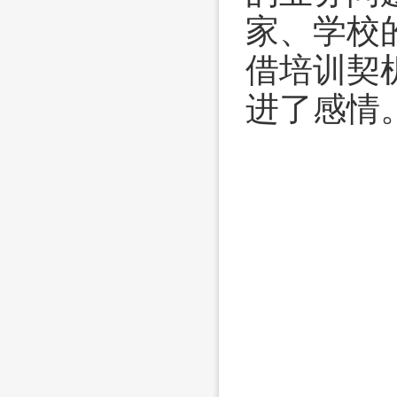
家、学校
借培训契
进了感情