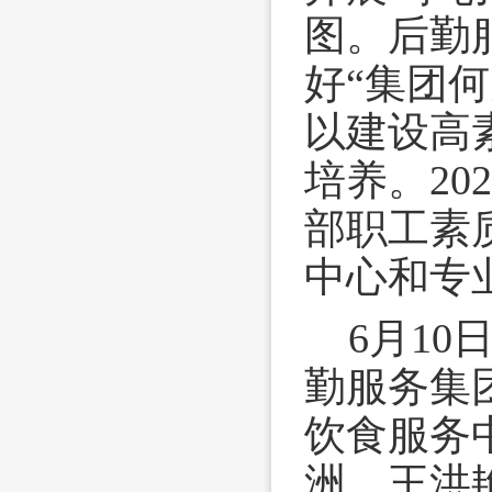
图。后勤
好“集团
以建设高
培养。20
部职工素
中心和专
6月1
勤服务集
饮食服务
洲、王洪