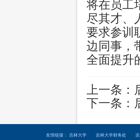
将在员工
尽其才、
要求参训
边同事，
全面提升
上一条：
下一条：
友情链接：
吉林大学
吉林大学财务处
吉