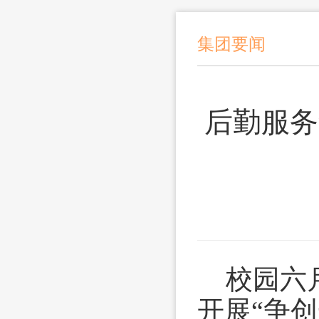
集团要闻
后勤服务
校园六
开展“争